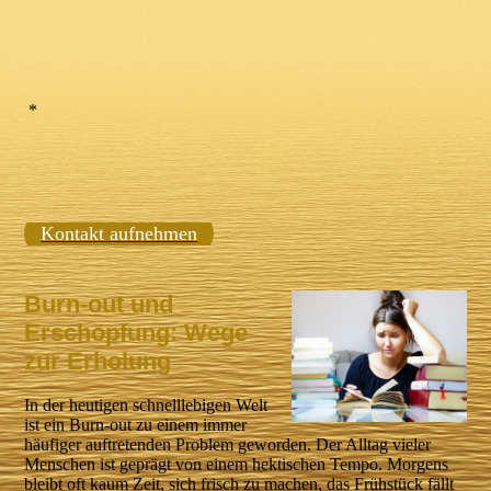
*
Kontakt aufnehmen
Burn-out und
Erschöpfung: Wege
zur Erholung
In der heutigen schnelllebigen Welt
ist ein Burn-out zu einem immer
häufiger auftretenden Problem geworden. Der Alltag vieler
Menschen ist geprägt von einem hektischen Tempo. Morgens
bleibt oft kaum Zeit, sich frisch zu machen, das Frühstück fällt