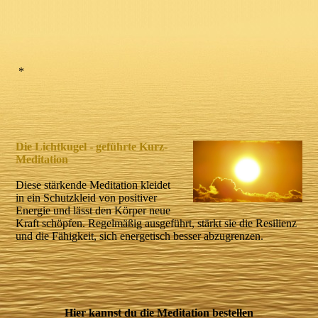
*
Die Lichtkugel - geführte Kurz-
Meditation
Diese stärkende Meditation kleidet
in ein Schutzkleid von positiver
Energie und lässt den Körper neue
Kraft schöpfen. Regelmäßig ausgeführt, stärkt sie die Resilienz
und die Fähigkeit, sich energetisch besser abzugrenzen.
Hier kannst du die Meditation bestellen