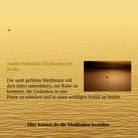
*
Sanfte Einschlaf-Meditation bei
Krebs
Die sanft geführte Meditation soll
dich dabei unterstützen, zur Ruhe zu
kommen, die Gedanken in eine
Pause zu schicken und in einen wohligen Schlaf zu finden.
Hier kannst du die Meditation bestellen
9,99 €
(inkl. Mwst.)